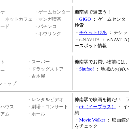
オケ
・ゲームセンター
糠南駅で遊ぼう！
ターネットカフェ
・マンガ喫茶
・
GIGO
：
ゲームセンタ
検索
ヤード
・パチンコ
・
チケットぴあ
：
チケッ
ル
・ボウリング
・e-NAVITA
：
e-NAVI
ースポット情報
ート
・スーパー
糠南駅でお買い物前には
ビニ
・ドラッグストア
・
Shufoo!
：
地域のお買い
・古本屋
円ショップ
館
・レンタルビデオ
糠南駅で映画を観たい！
ブハウス
・劇場・コンサート
・
e+（イープラス）
：
イ
約
ジアム
・ホール
・
Movie Walker
：
映画館
をチェック