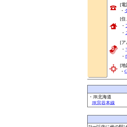
[
・
[
・
・
[
・
・
[地
・
G
・JR北海道
JR宗谷本線
5km以内に他の駅