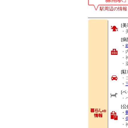
駅周辺の情報
[美
・
[
・
・
・
・
[駐
・
・
[ペ
・
[
・
・
・