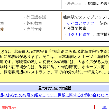
・映画.com
：
駅周辺の映
話
・外国語会話
糠南駅でステップアップ
教室
・趣味教室
・
ケイコとマナブ
：
講座
と分野で検索
学校
・専門学校
・
リクナビ進学
：
進学情
えき)は、北海道天塩郡幌延町字問寒別にあるJR北海道宗谷本
の所に尻駒峠があります。そこは、日本海側とオホーツク海側
道です。寒暖差の激しい初夏や秋の朝には、大きく広がる大規
駒峠の駐車場からは、敏音知岳、中頓別市街、オホーツク海、
。糠南駅周辺のレストランは、車で約9分の所に一軒見られま
見つけた!jp 地域版
辺のあなたのお店を紹介します。掲載に関するお問い合わせは
」周辺の
地図