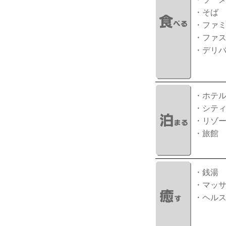
・そば
・ファ
・ファ
・デリ
・ホテ
・シテ
・リゾ
・旅館
・銭湯
・マッ
・ヘル