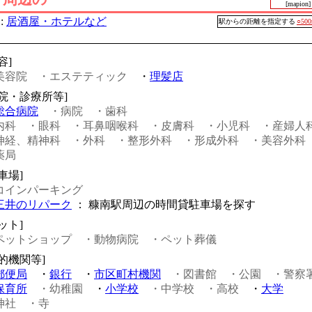
[mapion]
:
居酒屋・ホテルなど
駅からの距離を指定する
○50
容]
美容院
・エステティック
・
理髪店
病院・診療所等]
総合病院
・病院
・歯科
内科
・眼科
・耳鼻咽喉科
・皮膚科
・小児科
・産婦人
神経、精神科
・外科
・整形外科
・形成外科
・美容外科
薬局
車場]
コインパーキング
三井のリパーク
： 糠南駅周辺の時間貸駐車場を探す
ット]
ペットショップ
・動物病院
・ペット葬儀
公的機関等]
郵便局
・
銀行
・
市区町村機関
・図書館
・公園
・警察
保育所
・幼稚園
・
小学校
・中学校
・高校
・
大学
神社
・寺