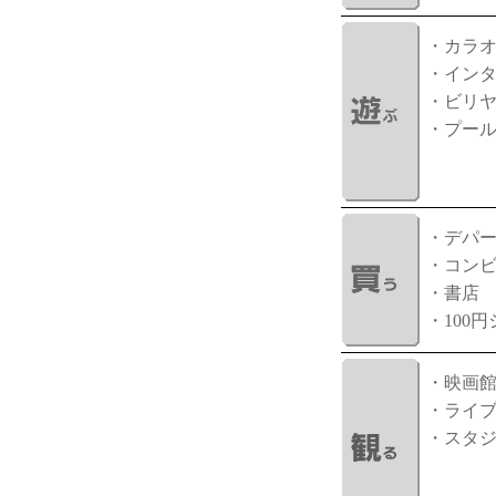
・カラ
・イン
・ビリ
・プー
・デパ
・コン
・書店
・100
・映画
・ライ
・スタ