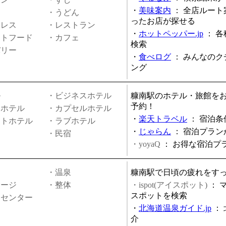
・
美味案内
：
全店ルート
・うどん
ったお店が探せる
ミレス
・レストラン
・
ホットペッパー.jp
：
各
ストフード
・カフェ
検索
バリー
・
食べログ
：
みんなのク
ング
ル
・ビジネスホテル
糠南駅のホテル・旅館を
予約！
ィホテル
・カプセルホテル
・
楽天トラベル
：
宿泊条
ートホテル
・ラブホテル
・
じゃらん
：
宿泊プラン
・民宿
・yoyaQ
：
お得な宿泊プ
・温泉
糠南駅で日頃の疲れをす
サージ
・整体
・ispot(アイスポット)
：
スポットを検索
スセンター
・
北海道温泉ガイド.jp
：
介