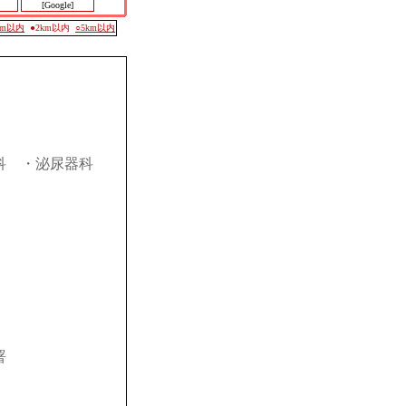
[Google]
0m以内
●2km以内
○5km以内
科
・泌尿器科
署