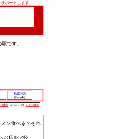
をサポートします。
の駅です。
航空写真
[Google]
0m以内
●2km以内
○5km以内
ーメン食べる？それ
らお店を比較