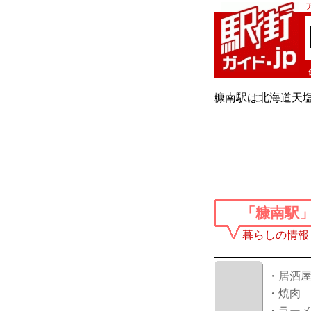
糠南駅は北海道天塩
「糠南駅
暮らしの情報
・居酒
・焼肉
・ラー