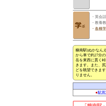
・英会
・教養
・
各種
糠南駅(ぬかなん
から車で約27分
岳を東西に貫く峠
きます。また、尻
どを眺望できます
りません。
●
駅周
「糠南駅