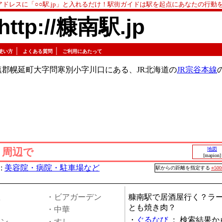
アドレスに「○○駅.jp」と入れるだけ！駅街ガイドは駅を起点にあなたの行動
http://糠南駅.jp
｜
｜
使い方
よくある質問
ご利用にあたって
郡幌延町大字問寒別小字川口にある、JR北海道の
JR宗谷本線
」周辺で
地図
[mapion]
:
美容院・病院・駐車場など
駅からの距離を指定する
○50
屋
・ビアガーデン
糠南駅で居酒屋行く？ラ
とも焼き肉？
・中華
・
ぐるなび
：
検索結果か
メン
・すし