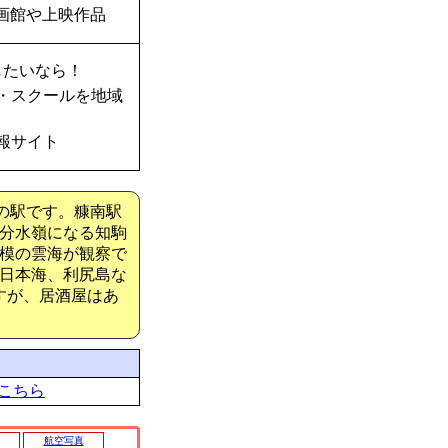
画館や上映作品
したいなら！
・スクールを地域
報サイト
線の駅です。糠南駅
の分水嶺になる知駒
模の雲海が観察で
日本海、利尻島な
すが、居酒屋はあ
こちら
航空写真