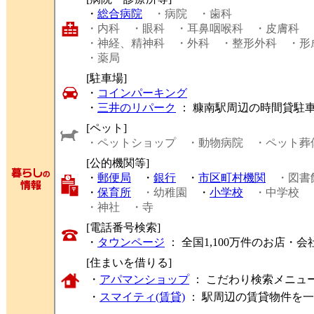
・
総合病院
・病院
・歯科
・内科
・眼科
・耳鼻咽喉科
・皮膚科
・神経、精神科
・外科
・整形外科
・形
・薬局
[駐車場]
・
コインパーキング
・
三井のリパーク
： 糠南駅周辺の時間貸駐
[ペット]
・ペットショップ
・動物病院
・ペット葬
[公的機関等]
・
郵便局
・
銀行
・
市区町村機関
・図書
・
保育所
・幼稚園
・
小学校
・中学校
・神社
・寺
[電話番号検索]
・
タウンページ
： 全国1,100万件のお店
[住まいを借りる]
・
アパマンショップ
： こだわり検索メニュ
・
スマイティ(賃貸)
： 駅周辺の賃貸物件を