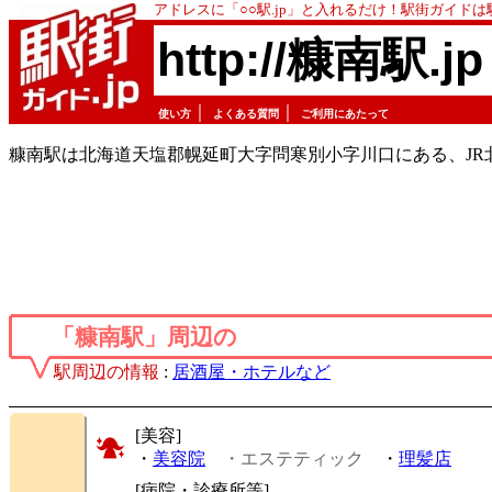
アドレスに「○○駅.jp」と入れるだけ！駅街ガイド
http://糠南駅.jp
｜
｜
使い方
よくある質問
ご利用にあたって
糠南駅は北海道天塩郡幌延町大字問寒別小字川口にある、JR
「糠南駅」周辺の
駅周辺の情報
:
居酒屋・ホテルなど
[美容]
・
美容院
・エステティック
・
理髪店
[病院・診療所等]