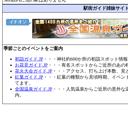
駅街ガイド姉妹サイ
季節ごとのイベントをご案内
初詣ガイド.JP
・・・神社約600か所の初詣スポット情
お花見ガイド.JP
・・・有名スポットからご近所のあの桜
花火大会ガイド.JP
・・・アクセス、打ち上げ本数、見
紅葉ガイド.JP
・・・紅葉の種類から見頃時期、イベン
てます。
全国温泉ガイド.JP
・・・人気温泉からご近所の意外な
内。