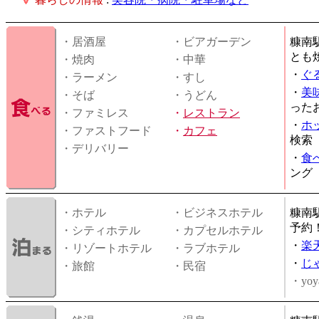
・居酒屋
・ビアガーデン
糠南
とも
・焼肉
・中華
・
ぐ
・ラーメン
・すし
・
美
・そば
・うどん
った
・ファミレス
・
レストラン
・
ホ
・ファストフード
・
カフェ
検索
・デリバリー
・
食
ング
・ホテル
・ビジネスホテル
糠南
予約
・シティホテル
・カプセルホテル
・
楽
・リゾートホテル
・ラブホテル
・
じ
・旅館
・民宿
・yoy