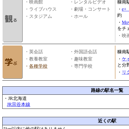
・映画館
・レンタルビデオ
糠南
・ライブハウス
・劇場・コンサート
・
e
約
・スタジアム
・ホール
・
Mov
をチ
・映画
・英会話
・外国語会話
糠南
・教養教室
・趣味教室
・
ケ
と分
・
各種学校
・専門学校
・
リ
路線の駅名一覧
・JR北海道
JR宗谷本線
近くの駅
5km以内に他の駅はありません