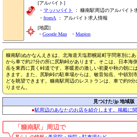
[アルバイト]
・
マッハバイト
： 糠南駅周辺のアルバイト
・
fromA
：
アルバイト求人情報
[地図]
・
Google Map
・
Mapion
糠南駅(ぬかなんえき)は、北海道天塩郡幌延町字問寒別にあ
から車で約27分の所に尻駒峠があります。そこは、日本海
岳を東西に貫く峠道です。寒暖差の激しい初夏や秋の朝に
きます。また、尻駒峠の駐車場からは、敏音知岳、中頓別
どを眺望できます。糠南駅周辺のレストランは、車で約9分
りません。
見つけた!jp 地域版
●
駅周辺のあなたのお店を紹介します。掲載に
「糠南駅」周辺で
暮らしの情報
:
美容院・病院・駐車場など