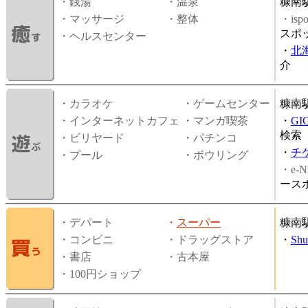
・銭湯
・温泉
糠南
・マッサージ
・整体
・is
スポ
・ヘルスセンター
・
北
介
・カラオケ
・ゲームセンター
糠南
・インターネットカフェ
・マンガ喫茶
・
GI
検索
・ビリヤード
・パチンコ
・
チ
・プール
・ボウリング
・e-N
ース
・デパート
・
スーパー
糠南
・コンビニ
・ドラッグストア
・
Shu
・書店
・古本屋
・100円ショップ